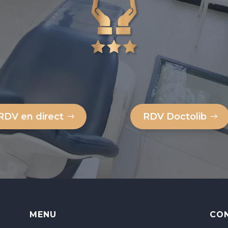
RDV en direct
RDV Doctolib
MENU
CO