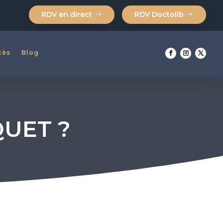
RDV en direct
RDV Doctolib
cès
cès
Blog
Blog
QUET ?