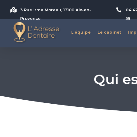


3 Rue Irma Moreau, 13100 Aix-en-
04 4
Provence
59
L’équipe
L’équipe
Le cabinet
Le cabinet
Imp
Imp
Qui e