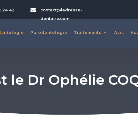

2 24 42
contact@ladresse-
dentaire.com
lantologie
lantologie
Parodontologie
Parodontologie
Traitements
Traitements
Avis
Avis
Ac
Ac
st le Dr Ophélie CO